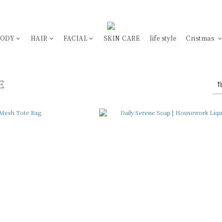
BODY
HAIR
FACIAL
SKIN CARE
life style
Cristmas
E