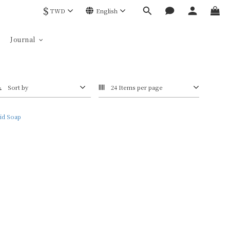
$
TWD
English
Journal
Sort by
24 Items per page