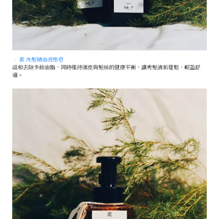
• 素 洗髮精油液態皂
溫和去除多餘油脂，同時維持頭皮與髮絲的健康平衡，讓秀髮清新蓬鬆，輕盈舒
適。