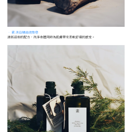
• 素 沐浴精油液態皂
清新溫和的配方，洗淨身體同時為肌膚帶來柔軟舒適的感受。