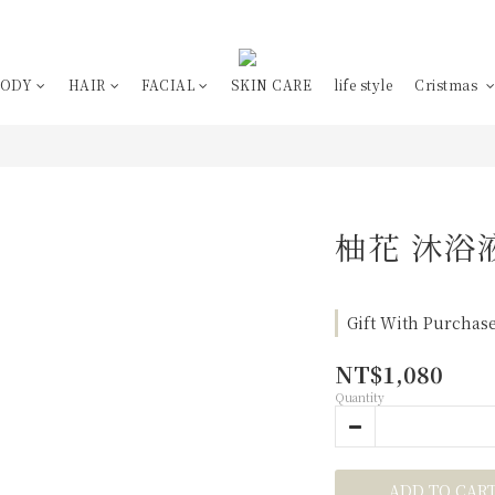
BODY
HAIR
FACIAL
SKIN CARE
life style
Cristmas
柚花 沐浴
Gift With Purchas
NT$1,080
Quantity
ADD TO CAR