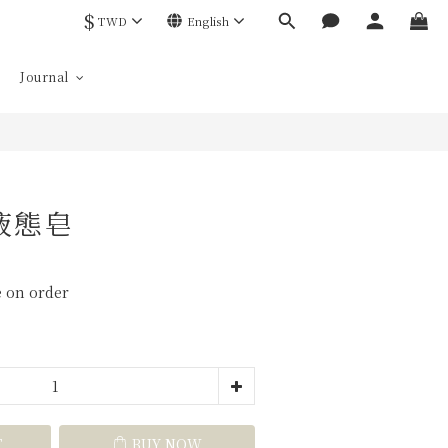
$
TWD
English
BUY NOW
Journal
液態皂
e on order
T
BUY NOW