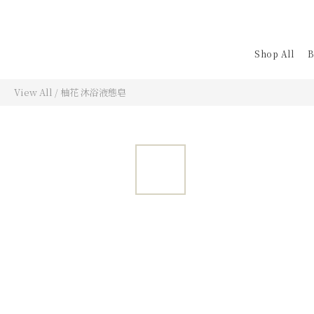
Shop All
View All
/
柚花 沐浴液態皂