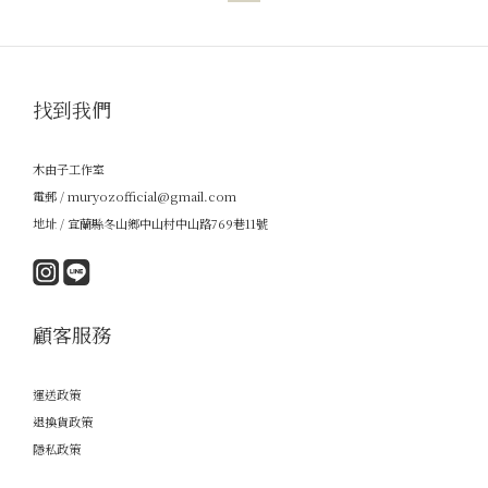
找到我們
木由子工作室
電郵 / muryozofficial@gmail.com
地址 / 宜蘭縣冬山鄉中山村中山路769巷11號
顧客服務
運送政策
退換貨政策
隱私政策