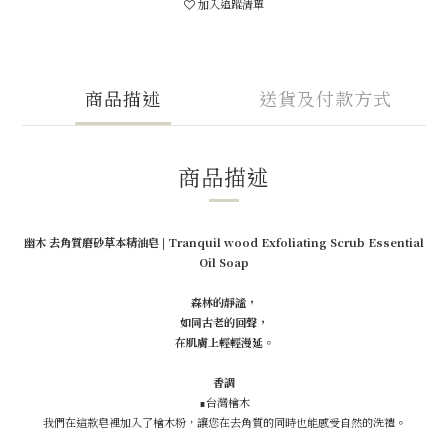
加入追蹤清單
商品描述
送貨及付款方式
商品描述
幽木 去角質磨砂草本精油皂
|
Tranquil wood Exfoliating Scrub Essential
Oil Soap
森林的靜謐，
如同古老的回聲，
在肌膚上輕輕漫延。
香調
∎台灣檜木
我們在這款皂裡加入了檜木粉，讓您在去角質的同時也能感受自然的洗禮。