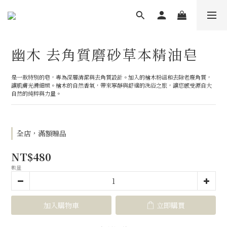
幽木 去角質磨砂草本精油皂
是一款特別的皂，專為深層清潔與去角質設計。加入的檜木粉溫和去除老廢角質，
讓肌膚光滑細緻。檜木的自然香氣，帶來寧靜與舒適的洗浴之旅，讓您感受源自大
自然的純粹與力量。
全店，滿額贈品
NT$480
數量
加入購物車
立即購買