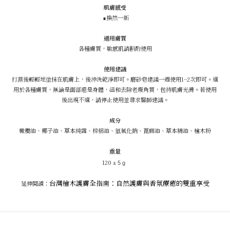
肌膚感受
∎換然一新
適用膚質
各種膚質，敏感肌請斟酌使用
使用建議
打濕後輕輕地塗抹在肌膚上，後沖洗乾淨即可。磨砂皂建議一週使用1~2次即可。適
用於各種膚質，無論是面部還是身體，溫和去除老廢角質，包持肌膚光滑。若使用
後出現不適，請停止使用並尋求醫師建議。
成分
橄欖油、椰子油、草本純露、棕梠油、氫氧化鈉、蓖麻油、草本精油、檜木粉
重量
120
± 5 g
台灣檜木護膚全指南：自然護膚與香氛療癒的雙重享受
延伸閱讀
：