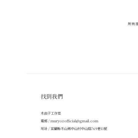
所有
找到我們
木由子工作室
電郵 / muryozofficial@gmail.com
地址 / 宜蘭縣冬山鄉中山村中山路769巷11號