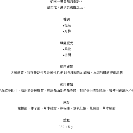
如同一場自然的低語，
溫柔地，漫步於肌膚之上。
香調
∎橙花
∎月桃
肌膚感受
∎柔軟
∎滋潤
適用膚質
各種膚質，特別是乾性及敏感性肌膚 以多種植物油調和，為您的肌膚提供滋潤
使用建議
沖洗乾淨即可。適用於各種膚質，無論是面部還是身體，都能提供清新體驗。若使用後出現不
成分
橄欖油、椰子油、草本純露、棕梠油、氫氧化鈉、蓖麻油、草本精油
重量
120
± 5 g