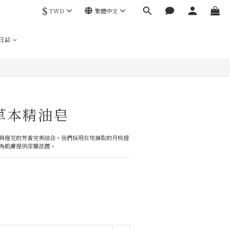
$
TWD
繁體中文
立即購買
日誌
草本精油皂
與橙花的芳香完美結合。我們採用在地摘取的月桃提
為肌膚提供深層滋潤。