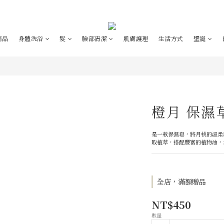
商品
身體洗浴
髮
臉部清潔
肌膚護理
生活方式
聖誕
橙月 保濕
是一款保濕皂，將月桃的溫柔
取植萃，搭配豐富的植物油，
全店，滿額贈品
NT$450
數量