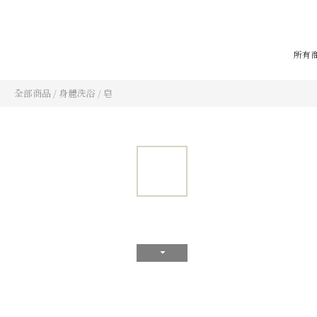
所有
全部商品
/
身體洗浴
/
皂