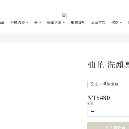
商品
身體洗浴
髮
臉部清潔
肌膚護理
生活方式
聖誕
柚花 洗顏
全店，滿額贈品
NT$480
數量
加入購物車