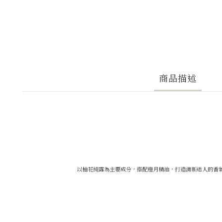
商品描述
以柚花純露為主要成分，搭配橙月精油，打造清新迷人的香