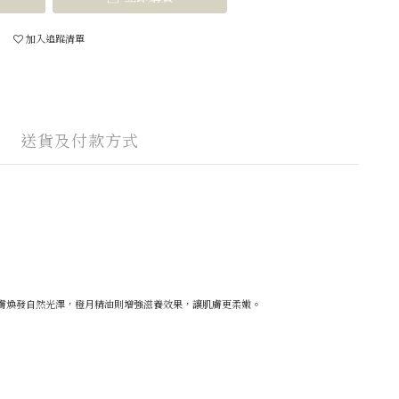
加入追蹤清單
送貨及付款方式
膚煥發自然光澤，橙月精油則增強滋養效果，讓肌膚更柔嫩。