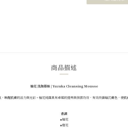
商品描述
柚花 洗顏慕絲
|
Yuzuka Cleansing Mousse
氣，喚醒肌膚的活力與光彩。柚花純露具有卓越的提亮與保濕功效，有效改善暗沉膚色，使肌
香調
∎柚花
∎橙花