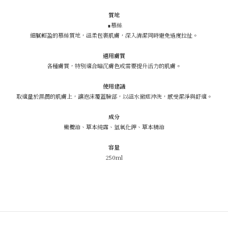
質地
∎慕絲
細膩輕盈的慕絲質地，溫柔包裹肌膚，深入清潔同時避免過度拉扯。
適用膚質
各種膚質，特別適合暗沉膚色或需要提升活力的肌膚。
使用建議
取適量於濕潤的肌膚上，讓泡沫覆蓋臉部，以溫水徹底沖洗，感受潔淨與舒適。
成分
橄欖油、草本純露、氫氧化鉀、草本精油
容量
250ml